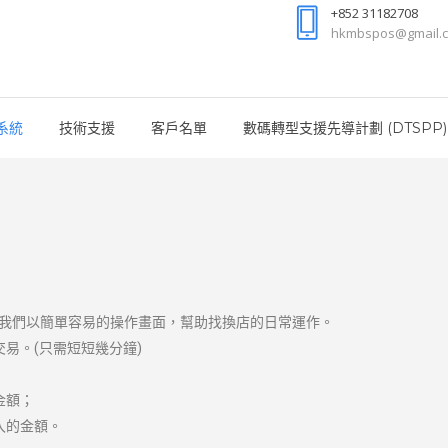
+852 31182708
hkmbspos@gmail.
系統
技術支援
客戶名單
數碼轉型支援先導計劃 (DTSPP)
件，我們以簡單容易的操作畫面，幫助找換店的日常運作。
易。(只需短短幾分鐘)
金額；
入的金額。